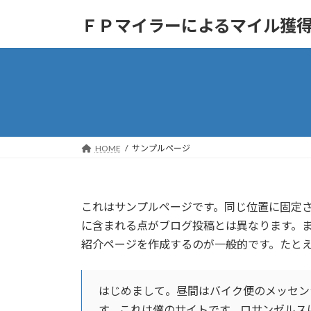
コ
ナ
ＦＰマイラーによるマイル獲
ン
ビ
テ
ゲ
ン
ー
ツ
シ
へ
ョ
ス
ン
キ
に
ッ
移
HOME
サンプルページ
プ
動
これはサンプルページです。同じ位置に固定さ
に含まれる点がブログ投稿とは異なります。
紹介ページを作成するのが一般的です。たと
はじめまして。昼間はバイク便のメッセン
す。これは僕のサイトです。ロサンゼルス